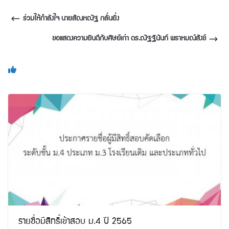
ร่วมให้กำลังใจ นายสัณหณัฐ กลั่นยิ่ง
ขอแสดงความยินดีกับศิษย์เก่า ดร.ณัฐฐินันท์ พราหมณ์สังข์
You May Also Like
รายชื่อมีสิทธิ์เข้าสอบ ม.4 ปี 2565