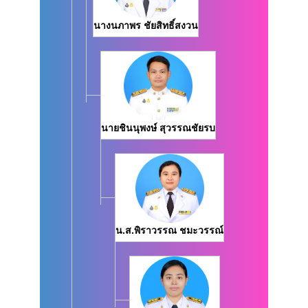
นางนภาพร ชัยสิทธิ์สงวน
นายชินนุพงษ์ สุวรรณชัยรบ
น.ส.พิราวรรณ ชมะวรรณ์