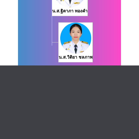
น.ส.ฐิตาภา ทองคำ
น.ส.วิติยา ชลภาพ