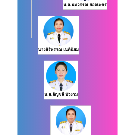
น.ส.นพวรรณ ยอดเพชร
นางสิริพรรณ เนตินิยม
น.ส.อัญชลี บัวงาม