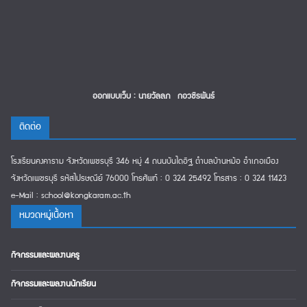
ออกแบบเว็บ : นายวัลลภ กอวชิรพันธ์
ติดต่อ
โรงเรียนคงคาราม จังหวัดเพชรบุรี 346 หมู่ 4 ถนนบันไดอิฐ ตำบลบ้านหม้อ อำเภอเมือง
จังหวัดเพชรบุรี รหัสไปรษณีย์ 76000 โทรศัพท์ : 0 324 25492 โทรสาร : 0 324 11423
e-Mail : school@kongkaram.ac.th
หมวดหมู่เนืื้อหา
กิจกรรมและผลงานครู
กิจกรรมและผลงานนักเรียน