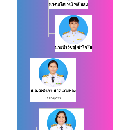
นางนภัสสรณ์ หลักบุญ
นายพีรวิชญ์ ขำไชโย
น.ส.ณิชาภา นาคแกมทอง
เลขานุการ