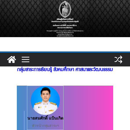
Skip
to
content
กลุ่มสาระการเรียนรู้ สังคมศึกษา ศาสนาและวัฒนธรรม
นายสมศักดิ์ แป้นเกิด
หัวหน้ากลุ่มสาระฯ