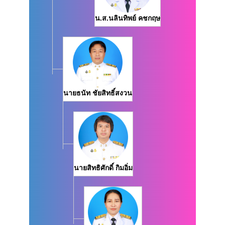
น.ส.นลินทิพย์ คชกฤษ
นายธนัท ชัยสิทธิ์สงวน
นายสิทธิศักดิ์ กิมอิ่ม