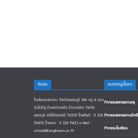
ติดต่อ
หมวดหมู่เนืื้อหา
โรงเรียนคงคาราม จังหวัดเพชรบุรี 346 หมู่ 4 ถนน
กิจกรรมและผลงานครู
บันไดอิฐ ตำบลบ้านหม้อ อำเภอเมือง จังหวัด
เพชรบุรี รหัสไปรษณีย์ 76000 โทรศัพท์ : 0 324
กิจกรรมและผลงานนักเร
25492 โทรสาร : 0 324 11423 e-Mail :
กิจกรรมโรงเรียน
school@kongkaram.ac.th